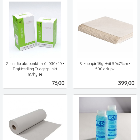
Zhen Jiu akupunkturnål 030x40 •
Silkepapir 18g Hvit 50x75cm •
DryNeedling Triggerpunkt
500 ark pk
ekskl.
m/hylse
ekskl.
mva.
Pris
Pris
76,00
399,00
mva.