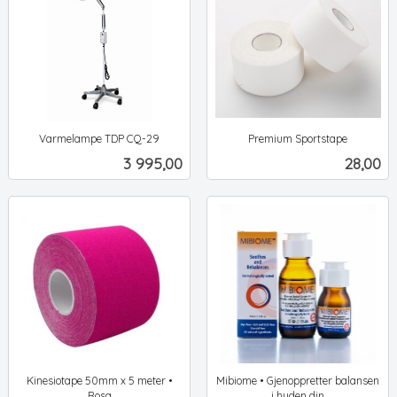
Varmelampe TDP CQ-29
Premium Sportstape
ekskl.
ekskl.
Pris
Pris
3 995,00
28,00
mva.
mva.
Kinesiotape 50mm x 5 meter •
Mibiome • Gjenoppretter balansen
Rosa
i huden din