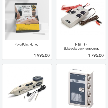
MotorPoint Manual
E-Stim II •
ekskl.
Elektroakupunkturapparat
ekskl.
mva.
Pris
Pris
1 995,00
1 795,00
mva.