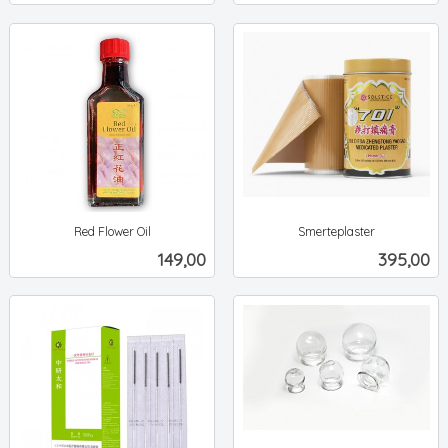
Red Flower Oil
Smerteplaster
ekskl.
ekskl.
Pris
Pris
149,00
395,00
mva.
mva.