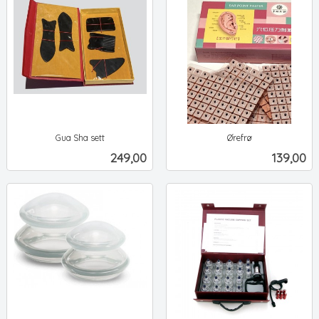
Gua Sha sett
Ørefrø
ekskl.
ekskl.
Pris
Pris
249,00
139,00
mva.
mva.