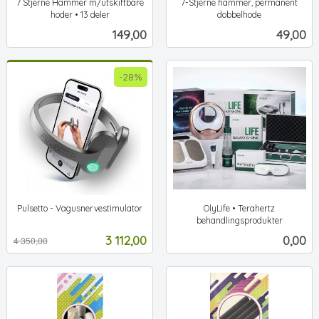
7 Stjerne Hammer m/utskiftbare
7-Stjerne hammer, permanent
hoder • 13 deler
dobbelhode
ekskl.
ekskl.
Pris
Pris
149,00
49,00
mva.
mva.
-28%
Pulsetto - Vagusnervestimulator
OlyLife • Terahertz
Rabatt
ekskl.
behandlingsprodukter
ekskl.
mva.
Tilbud
Pris
3 112,00
0,00
4 350,00
mva.