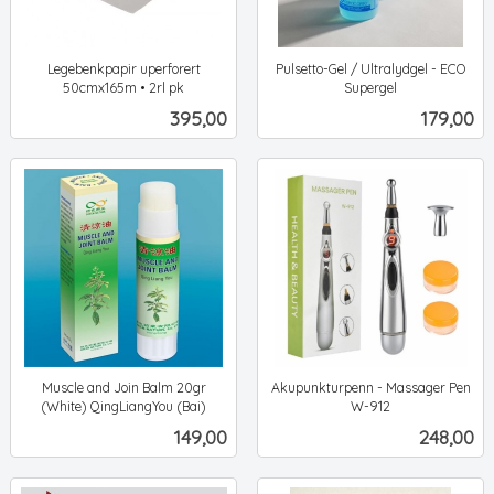
Legebenkpapir uperforert
Pulsetto-Gel / Ultralydgel - ECO
50cmx165m • 2rl pk
Supergel
ekskl.
ekskl.
Pris
Pris
395,00
179,00
mva.
mva.
Muscle and Join Balm 20gr
Akupunkturpenn - Massager Pen
(White) QingLiangYou (Bai)
W-912
ekskl.
ekskl.
Pris
Pris
149,00
248,00
mva.
mva.