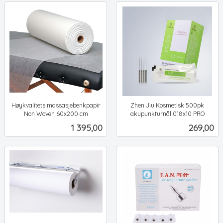
Høykvalitets massasjebenkpapir
Zhen Jiu Kosmetisk 500pk
Non Woven 60x200 cm
akupunkturnål 018x10 PRO
ekskl.
ekskl.
Pris
Pris
1 395,00
269,00
mva.
mva.