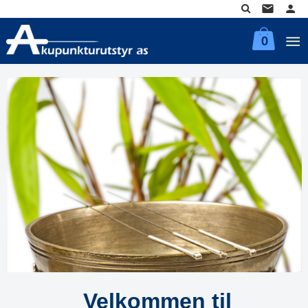
Gå
til
innholdet
0
Velkommen til