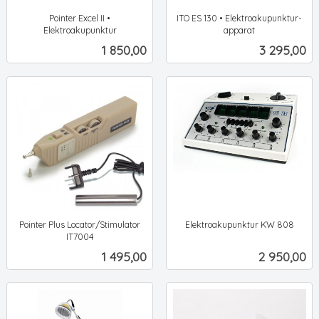
Pointer Excel II •
ITO ES 130 • Elektroakupunktur-
Elektroakupunktur
apparat
ekskl.
ekskl.
Pris
Pris
1 850,00
3 295,00
mva.
mva.
Pointer Plus Locator/Stimulator
Elektroakupunktur KW 808
ekskl.
IT7004
ekskl.
mva.
Pris
Pris
1 495,00
2 950,00
mva.