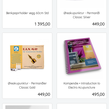
Benkpapirholder vegg 60cm Std
Øreakupunktur - Permanål
ekskl.
Classic Silver
ekskl.
mva.
Pris
Pris
1 395,00
449,00
mva.
Øreakupunktur - Permanåler
Kompendie • Introduction to
Classic Gold
Electro Acupuncture
ekskl.
ekskl.
Pris
Pris
449,00
495,00
mva.
mva.