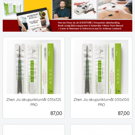
Zhen Jiu akupunkturnål 035x125
Zhen Jiu akupunkturnål 030x100
PRO
PRO
ekskl.
ekskl.
Pris
Pris
87,00
87,00
mva.
mva.