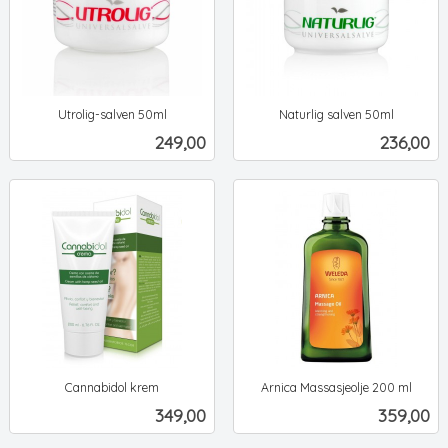
Utrolig-salven 50ml
Naturlig salven 50ml
ekskl.
ekskl.
Pris
Pris
249,00
236,00
mva.
mva.
Cannabidol krem
Arnica Massasjeolje 200 ml
ekskl.
ekskl.
Pris
Pris
349,00
359,00
mva.
mva.