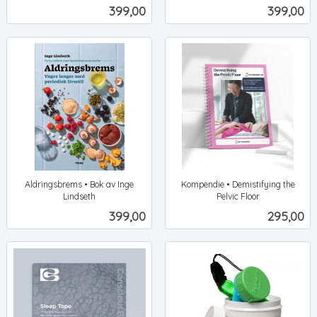
ekskl.
ekskl.
Pris
Pris
399,00
399,00
mva.
mva.
Aldringsbrems • Bok av Inge
Kompendie • Demistifying the
Lindseth
Pelvic Floor
ekskl.
ekskl.
Pris
Pris
399,00
295,00
mva.
mva.