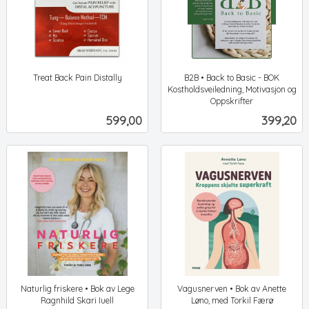
Treat Back Pain Distally
B2B • Back to Basic - BOK
ekskl.
Kostholdsveiledning, Motivasjon og
mva.
Oppskrifter
ekskl.
Pris
Pris
599,00
399,20
mva.
Naturlig friskere • Bok av Lege
Vagusnerven • Bok av Anette
Ragnhild Skari Iuell
Løno, med Torkil Færø