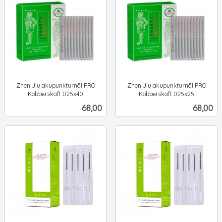
Zhen Jiu akupunkturnål PRO
Zhen Jiu akupunkturnål PRO
Kobberskaft 025x40
Kobberskaft 025x25
ekskl.
ekskl.
Pris
Pris
68,00
68,00
mva.
mva.