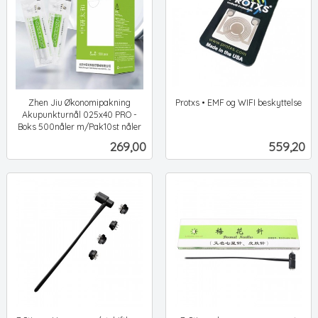
Zhen Jiu Økonomipakning
Protxs • EMF og WIFI beskyttelse
ekskl.
Akupunkturnål 025x40 PRO -
mva.
Boks 500nåler m/Pak10st nåler
ekskl.
Pris
Pris
269,00
559,20
mva.