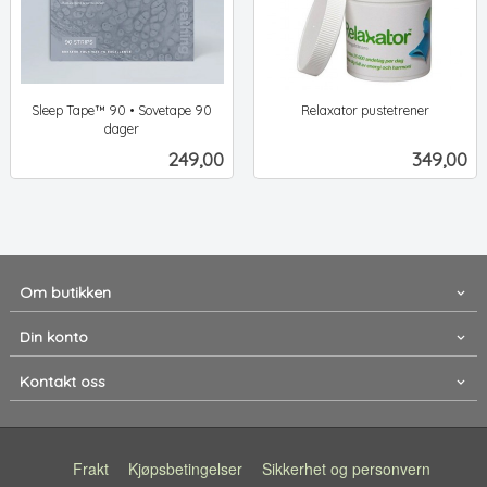
Sleep Tape™ 90 • Sovetape 90
Relaxator pustetrener
ekskl.
dager
ekskl.
mva.
Pris
Pris
249,00
349,00
mva.
Om butikken
Din konto
Kontakt oss
Frakt
Kjøpsbetingelser
Sikkerhet og personvern