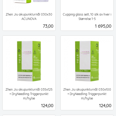
Zhen Jiu akupunkturnål 030x30
Cupping glass sett, 10 stk av hver i
ACUNOVA
Størrelse 1-5
ekskl.
ekskl.
Pris
Pris
73,00
1 695,00
mva.
mva.
Zhen Jiu akupunkturnål 035x125
Zhen Jiu akupunkturnål 030x100
• DryNeedling Triggerpunkt
• DryNeedling Triggerpunkt
m/hylse
m/hylse
ekskl.
ekskl.
Pris
Pris
124,00
124,00
mva.
mva.