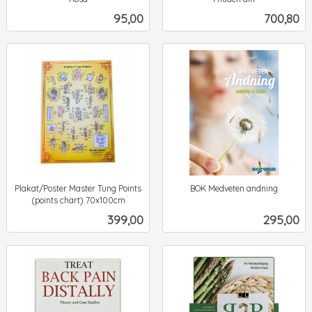
ekskl.
ekskl.
Pris
Pris
95,00
700,80
mva.
mva.
Plakat/Poster Master Tung Points
BOK Medveten andning
ekskl.
(points chart) 70x100cm
ekskl.
mva.
Pris
Pris
399,00
295,00
mva.