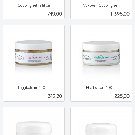
Cupping sett silikon
Vakuum-Cupping sett
ekskl.
ekskl.
Pris
Pris
749,00
1 395,00
mva.
mva.
Leggbalsam 100ml
Hælbalsam 100ml
ekskl.
ekskl.
Pris
Pris
319,20
225,00
mva.
mva.