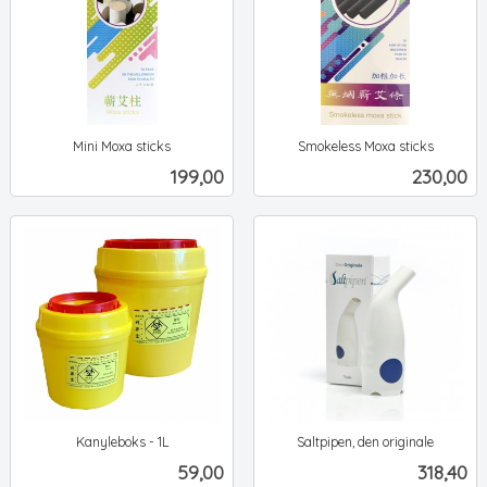
Mini Moxa sticks
Smokeless Moxa sticks
ekskl.
ekskl.
Pris
Pris
199,00
230,00
mva.
mva.
Kanyleboks - 1L
Saltpipen, den originale
ekskl.
ekskl.
Pris
Pris
59,00
318,40
mva.
mva.