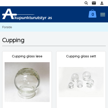
Gå
til
innholdet
0
Forside
Cupping
Cupping glass løse
Cupping glass sett