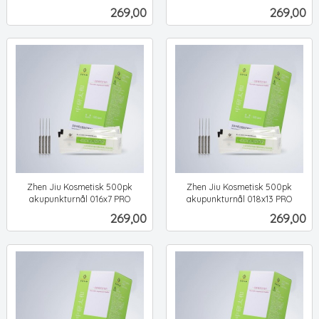
ekskl.
ekskl.
Pris
Pris
269,00
269,00
mva.
mva.
Zhen Jiu Kosmetisk 500pk
Zhen Jiu Kosmetisk 500pk
akupunkturnål 016x7 PRO
akupunkturnål 018x13 PRO
ekskl.
ekskl.
Pris
Pris
269,00
269,00
mva.
mva.