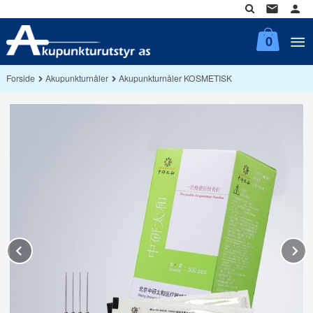
Gå
til
innholdet
0
Forside
Akupunkturnåler
Akupunkturnåler KOSMETISK
Prev
N