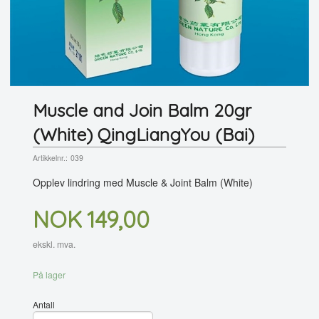
Muscle and Join Balm 20gr
(White) QingLiangYou (Bai)
Artikkelnr.:
039
Opplev lindring med Muscle & Joint Balm (White)
Pris
NOK
149,00
ekskl. mva.
På lager
Antall