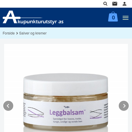
Gå
til
innholdet
0
Forside
Salver og kremer
Prev
N