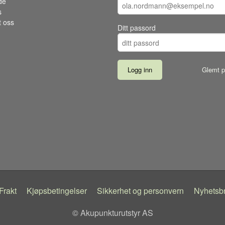
de
s
t oss
Ditt passord
Glemt p
Frakt
Kjøpsbetingelser
Sikkerhet og personvern
Nyhetsb
© Akupunkturutstyr AS