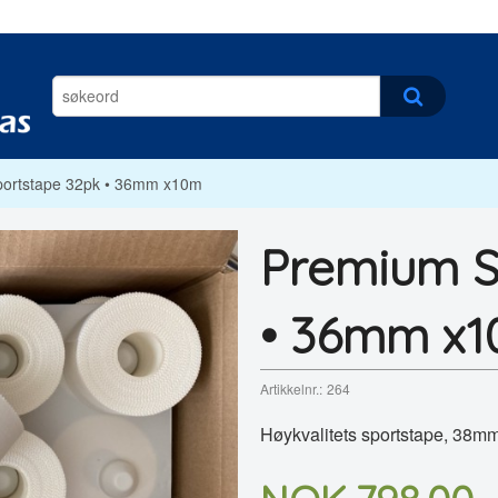
ortstape 32pk • 36mm x10m
Premium S
• 36mm x
Artikkelnr.:
264
Høykvalitets sportstape, 38mm