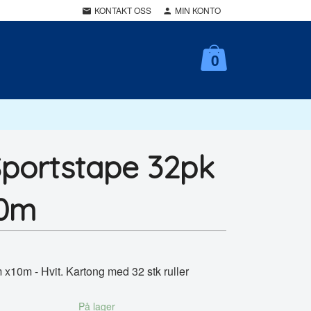
KONTAKT OSS
MIN KONTO
0
portstape 32pk
10m
 x10m - Hvit. Kartong med 32 stk ruller
På lager