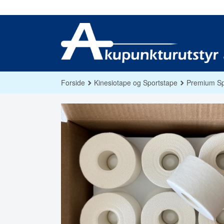
Gå
til
innholdet
Forside
Kinesiotape og Sportstape
Premium Sp