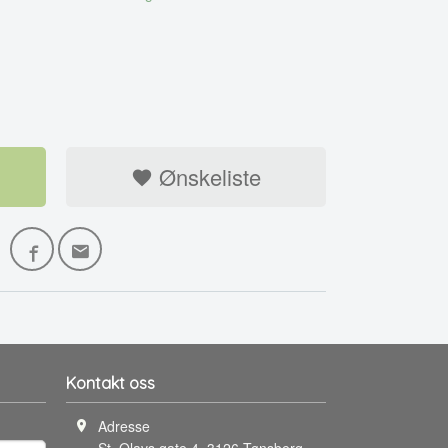
Ønskeliste
Kontakt oss
Adresse
St. Olavs gate 4
,
3126
Tønsberg