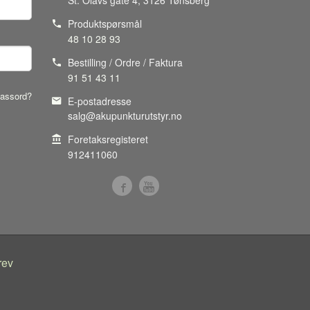
Produktspørsmål
48 10 28 93
Bestilling / Ordre / Faktura
91 51 43 11
assord?
E-postadresse
salg@akupunkturutstyr.no
Foretaksregisteret
912411060
rev