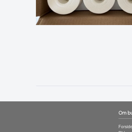
Om bu
Forsid