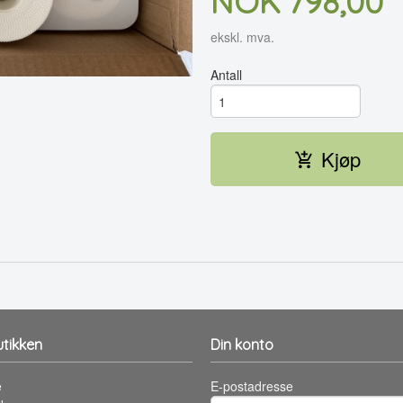
Pris
NOK
798,00
ekskl. mva.
Antall
Kjøp
tikken
Din konto
e
E-postadresse