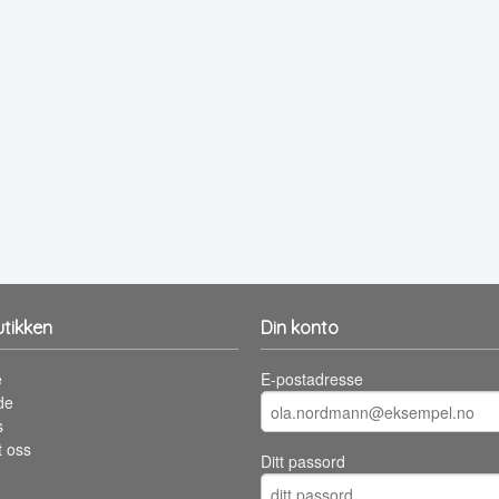
tikken
Din konto
e
E-postadresse
de
s
t oss
Ditt passord