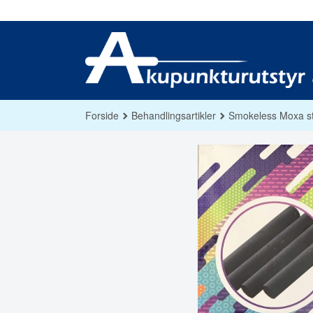
Gå
til
innholdet
Forside
Behandlingsartikler
Smokeless Moxa st