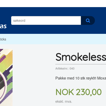
icks
Smokeless
Artikkelnr.:
040
Pakke med 10 stk røykfri Mox
Pris
NOK
230,00
ekskl. mva.