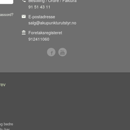
Bestilling / Ordre / Faktura
91 51 43 11
assord?
E-postadresse
salg@akupunkturutstyr.no
Foretaksregisteret
912411060
rev
eg bedre
du har