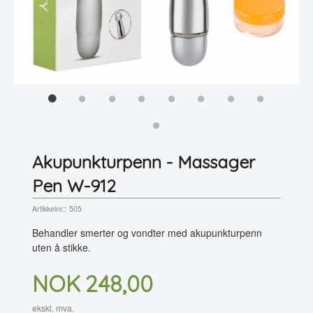
Akupunkturpenn - Massager
Pen W-912
Artikkelnr.:
505
Behandler smerter og vondter med akupunkturpenn
uten å stikke.
Pris
NOK
248,00
ekskl. mva.