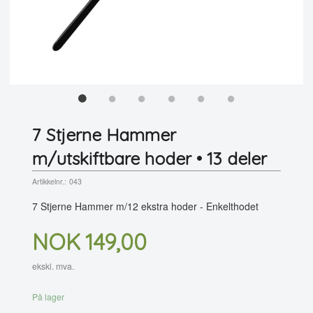
7 Stjerne Hammer
m/utskiftbare hoder • 13 deler
Artikkelnr.:
043
7 Stjerne Hammer m/12 ekstra hoder - Enkelthodet
Pris
NOK
149,00
ekskl. mva.
På lager