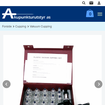
Gå
til
innholdet
0
Forside
Cupping
Vakuum Cupping
Prev
N