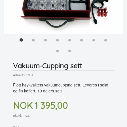
Vakuum-Cupping sett
Artikkelnr.:
981
Flott høykvalitets vakuumcupping sett. Leveres i solid
og fin koffert. 19 delers sett
Pris
NOK
1 395,00
ekskl. mva.