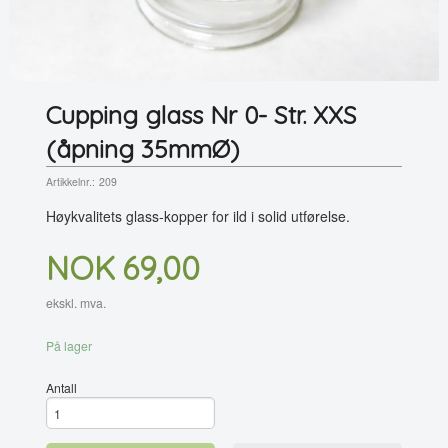
Cupping glass Nr 0- Str. XXS
(åpning 35mmØ)
Artikkelnr.:
209
Høykvalitets glass-kopper for ild i solid utførelse.
Pris
NOK
69,00
ekskl. mva.
På lager
Antall