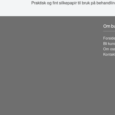
Praktisk og fint silkepapir til bruk på behandli
Om bu
Forsid
Bli kun
Om os
Kontak