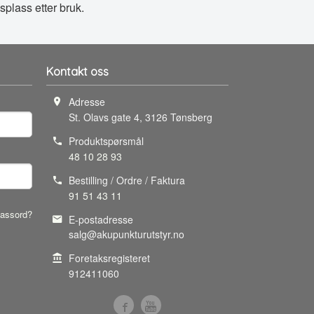
splass etter bruk.
Kontakt oss
Adresse
St. Olavs gate 4
,
3126
Tønsberg
Produktspørsmål
48 10 28 93
Bestilling / Ordre / Faktura
91 51 43 11
assord?
E-postadresse
salg@akupunkturutstyr.no
Foretaksregisteret
912411060