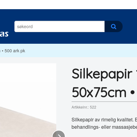
 • 500 ark pk
Silkepapir 
50x75cm •
Artikkelnr.:
522
Silkepapir av rimelig kvalitet
behandlings- eller massasje
Next