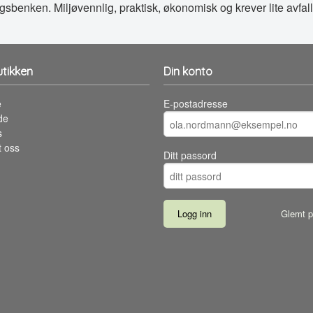
ngsbenken. Miljøvennlig, praktisk, økonomisk og krever lite avfall
tikken
Din konto
e
E-postadresse
de
s
t oss
Ditt passord
Glemt p