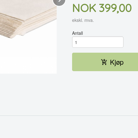
Pris
NOK
399,00
ekskl. mva.
Antall
Kjøp