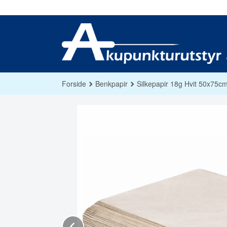
Gå
til
innholdet
Forside
Benkpapir
Silkepapir 18g Hvit 50x75cm
Prev