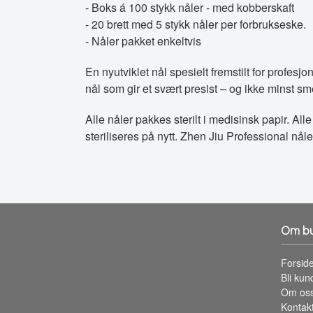
- Boks á 100 stykk nåler - med kobberskaft
- 20 brett med 5 stykk nåler per forbrukseske.
- Nåler pakket enkeltvis
En nyutviklet nål spesielt fremstilt for profesj
nål som gir et svært presist – og ikke minst sm
Alle nåler pakkes sterilt i medisinsk papir. Al
steriliseres på nytt. Zhen Jiu Professional nål
Om bu
Forsid
Bli kun
Om os
Kontak