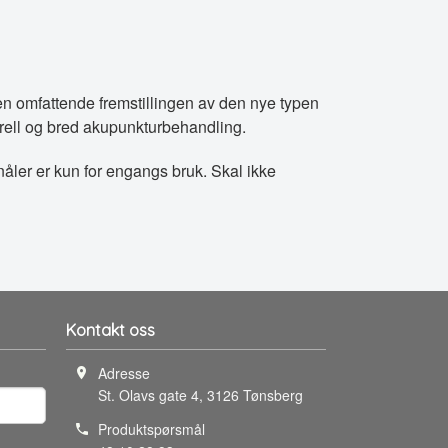
i den omfattende fremstillingen av den nye typen
nerell og bred akupunkturbehandling.
-nåler er kun for engangs bruk. Skal ikke
Kontakt oss
Adresse
St. Olavs gate 4
,
3126
Tønsberg
Produktspørsmål