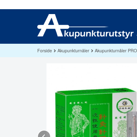
Gå
til
innholdet
Forside
Akupunkturnåler
Akupunkturnåler PRO
Prev