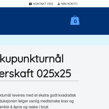
KONTAKT OSS
MIN KONTO
0
akupunkturnål
rskaft 025x25
turnål leveres med et ekstra godt kvadratisk
duksjonen følger vanlig medisinske krav og
enkle å åpne og raske i bruk