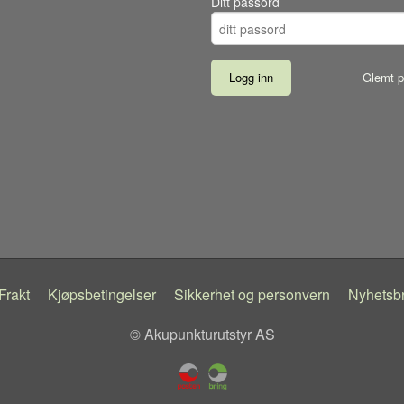
Ditt passord
Glemt p
Frakt
Kjøpsbetingelser
Sikkerhet og personvern
Nyhetsb
© Akupunkturutstyr AS