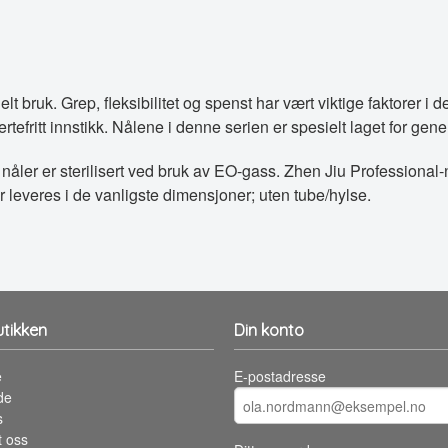
onelt bruk. Grep, fleksibilitet og spenst har vært viktige faktorer 
ertefritt innstikk. Nålene i denne serien er spesielt laget for ge
le nåler er sterilisert ved bruk av EO-gass. Zhen Jiu Professional
er leveres i de vanligste dimensjoner; uten tube/hylse.
tikken
Din konto
e
E-postadresse
de
s
t oss