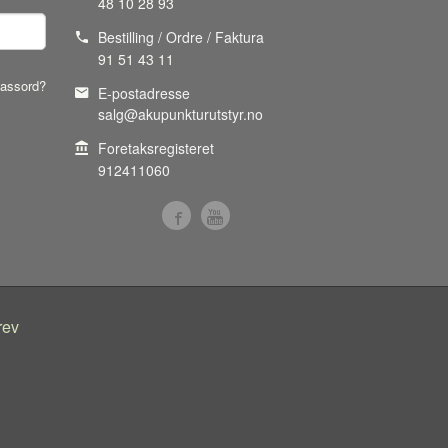
48 10 28 93
Bestilling / Ordre / Faktura
91 51 43 11
assord?
E-postadresse
salg@akupunkturutstyr.no
Foretaksregisteret
912411060
rev