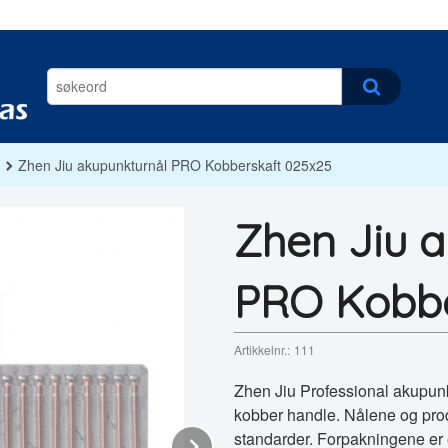
Zhen Jiu akupunkturnål PRO Kobberskaft 025x25
Zhen Jiu 
PRO Kobbe
Artikkelnr.:
111
Zhen Jiu Professional akupunk
kobber handle. Nålene og pro
standarder. Forpakningene er 
Next